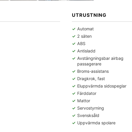
UTRUSTNING
Automat
2 säten
ABS
Antisladd
Avstängningsbar airbag
passagerare
Broms-assistans
Dragkrok, fast
Eluppvärmda sidospeglar
Färddator
Mattor
Servostyrning
Svensksåld
Uppvärmda spolare